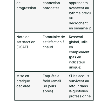
de
connexion
apprenants
progression
horodatés
avancent au
rythme prévu
ou
décrochent
en semaine 2
Note de
Formulaire de
Ressenti
satisfaction
satisfaction à
global, utile
(CSAT)
chaud
en
complément
(pas en
indicateur
unique)
Mise en
Enquête à
Si les acquis
pratique
froid (email
survivent au
déclarée
30 jours
retour dans
après)
le quotidien
professionnel