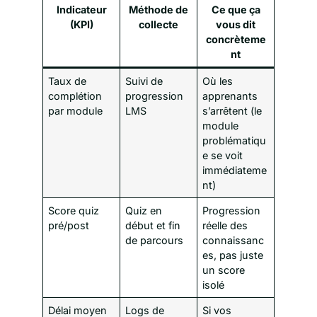
Indicateur
Méthode de
Ce que ça
(KPI)
collecte
vous dit
concrèteme
nt
Taux de
Suivi de
Où les
complétion
progression
apprenants
par module
LMS
s’arrêtent (le
module
problématiqu
e se voit
immédiateme
nt)
Score quiz
Quiz en
Progression
pré/post
début et fin
réelle des
de parcours
connaissanc
es, pas juste
un score
isolé
Délai moyen
Logs de
Si vos