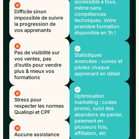
accessible à tous,
même sans
Difficile sinon
compétences
impossible de suivre
techniques. Votre
la progression de
première formation
vos apprenants
disponible en 1h !
Pas de visibilité sur
Statistiques
vos ventes, pas
avancées : suivez et
d’outils pour vendre
pilotez chaque
plus & mieux vos
apprenant en détail
formations
Optimisation
Stress pour
marketing : codes
respecter les normes
promo, suivi des
Qualiopi et CPF
abandons de panier,
paiement en
plusieurs fois,
affiliation, etc
Aucune assistance