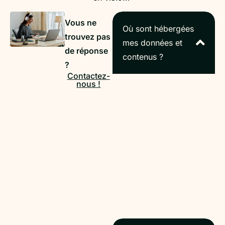
Vous ne
Où sont hébergées
trouvez pas
mes données et
de réponse
contenus ?
?
Contactez-
nous !
Vos données sont
hébergées en France
par des partenaires de
confiance (O2SWITCH
à Clermont-Ferrand et
SCALEWAY à Paris),
garantissant leur
sécurité et leur
conformité au RGPD.