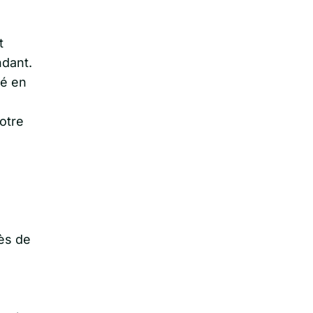
t
dant.
té en
otre
ès de