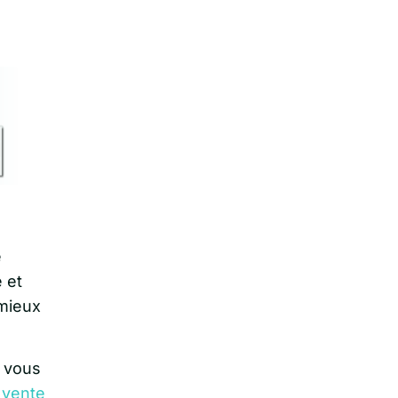
e
 et
 mieux
, vous
a vente