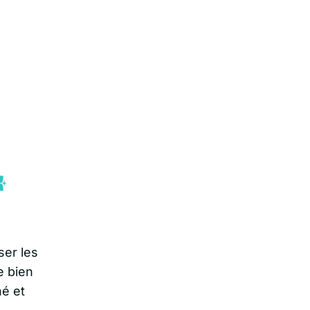
ser les
e bien
é et