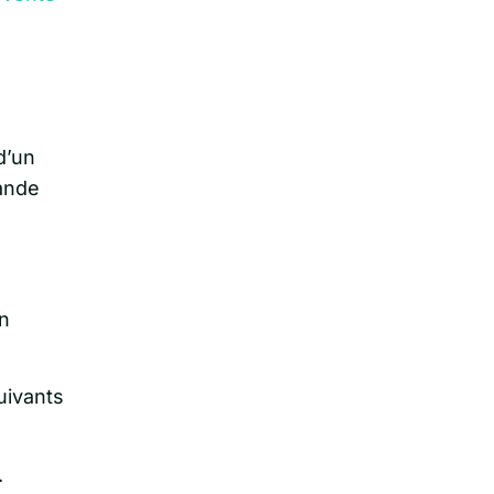
d’un
ande
un
uivants
.