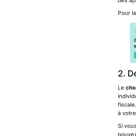
des ap
Pour l
2. D
Le
cho
indivi
fiscale
à votre
Si vous
pouvez 