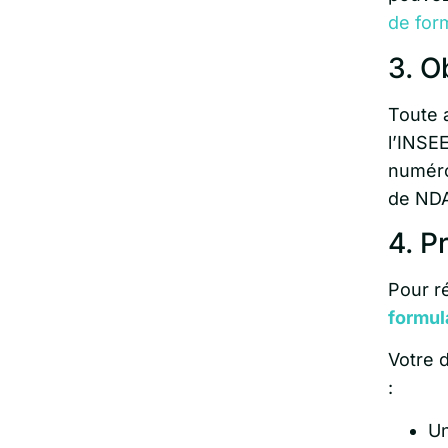
de form
3. O
Toute a
l’INSE
numér
de NDA
4. P
Pour ré
formul
Votre 
:
Un