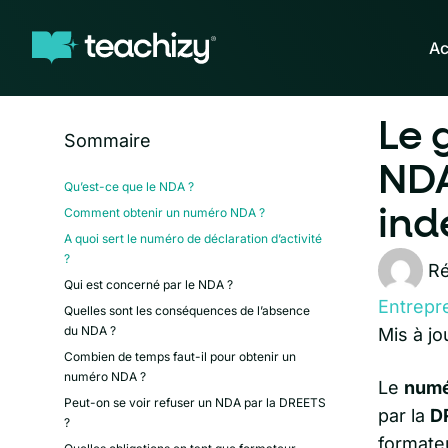
Ac
Le 
Sommaire
NDA
Qu’est-ce que le NDA ?
Comment obtenir un numéro NDA ?
ind
A quoi sert le numéro de déclaration d’activité
?
Ré
Qui est concerné par le NDA ?
Entrepr
Quelles sont les conséquences de l’absence
du NDA ?
Mis à jo
Combien de temps faut-il pour obtenir un
numéro NDA ?
Le
numé
Peut-on se voir refuser un NDA par la DREETS
par la
D
?
formateu