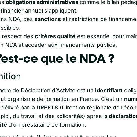
es
obligations administratives
comme le bilan péda
 financier annuel s’appliquent.
ns NDA, des
sanctions
et restrictions de financeme
ssibles.
 respect des
critères qualité
est essentiel pour main
n NDA et accéder aux financements publics.
est-ce que le NDA ?
nition
éro de Déclaration d’Activité est un
identifiant
oblig
out organisme de formation en France. C’est un
num
e
délivré par la
DREETS
(Direction régionale de l’éco
ploi, du travail et des solidarités) après la
déclaratio
ité
d’un prestataire de formation.