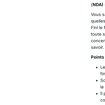
(
NDA)
Vous s
quelle
Fini le
toute 
concen
savoir.
Points 
Le
fi
So
la
Il
co