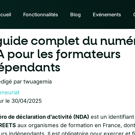
cueil
Fonctionnalités
Blog
Evénements
guide complet du numé
 pour les formateurs
épendants
digé par
twuagemia
eneuriat
ur le 30/04/2025
ro de déclaration d’activité (NDA)
est un identifiant
REETS
aux organismes de formation en France, dont
rs indépendants. Il est obligatoire pour exercer et f