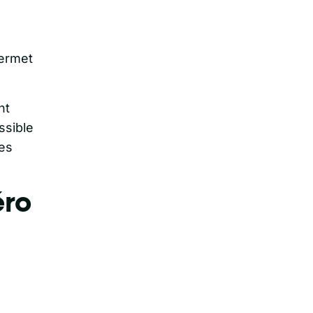
ermet
nt
ssible
nes
éro