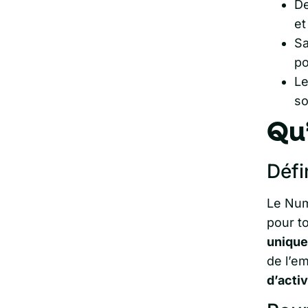
D
et
Sa
po
Le
so
Qu’
Défi
Le Num
pour t
uniqu
de l’em
d’activ