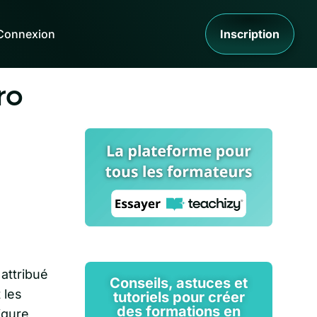
Connexion
Inscription
ro
 attribué
Conseils, astuces et
 les
tutoriels pour créer
des formations en
igure