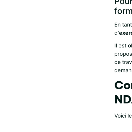
Pour
form
En tan
d’
exer
Il est
o
propos
de trav
demand
Co
ND
Voici l