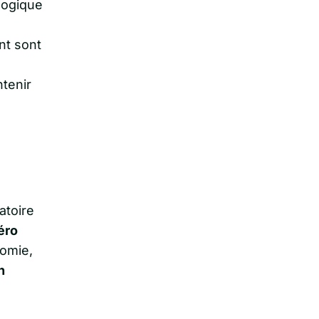
gogique
nt sont
tenir
atoire
éro
nomie,
n