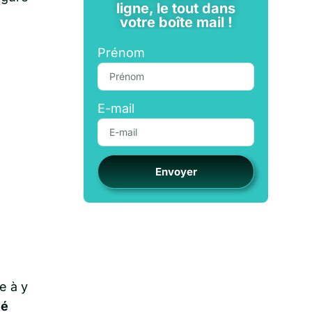
ligne, le tout dans
votre boîte mail !
Prénom
E-mail
Envoyer
e à y
té