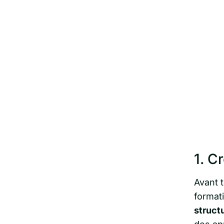
1. C
Avant 
format
structu