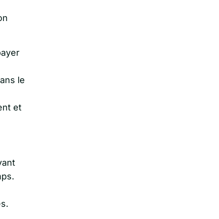
on
payer
ans le
nt et
vant
mps.
s.