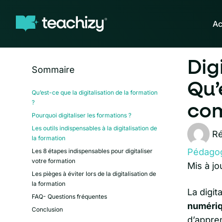
Ac
Dig
Sommaire
Qu’
Qu’est-ce que la digitalisation de la formation
?
com
Pourquoi digitaliser les formations ?
Les outils indispensables à la digitalisation de
Ré
la formation
Pédago
Les 8 étapes indispensables pour digitaliser
votre formation
Mis à jo
Les pièges à éviter lors de la digitalisation de
la formation
La digit
FAQ- Questions fréquentes
numéri
Conclusion
d’appren