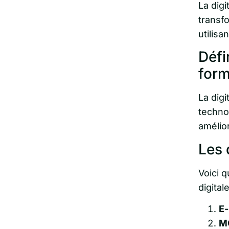
La digi
transf
utilisa
Défin
form
La digi
techno
amélior
Les 
Voici 
digitale
E-
M