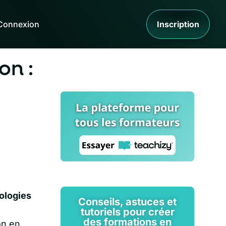
Connexion
Inscription
on :
ologies
Conseils, astuces et
tutoriels pour créer
des formations en
on en