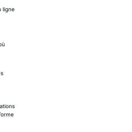
 ligne
où
és
ations
eforme