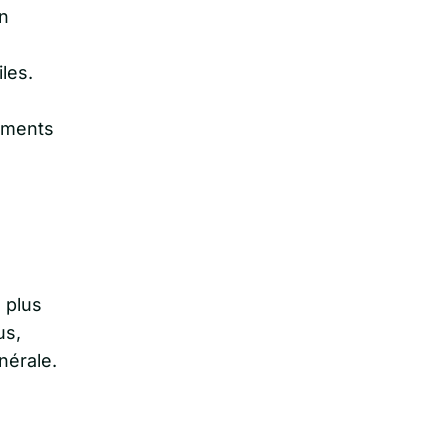
n
les.
nements
 plus
us,
nérale.