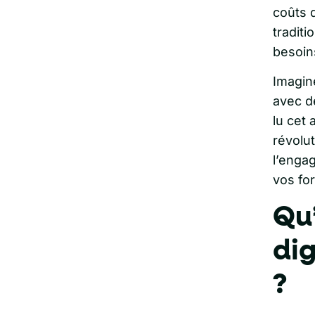
coûts 
tradit
besoin
Imagin
avec d
lu cet
révolu
l’enga
vos fo
Qu’
dig
?