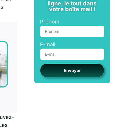
ligne, le tout dans
us
votre boîte mail !
Prénom
E-mail
Envoyer
ouvez-
 Les