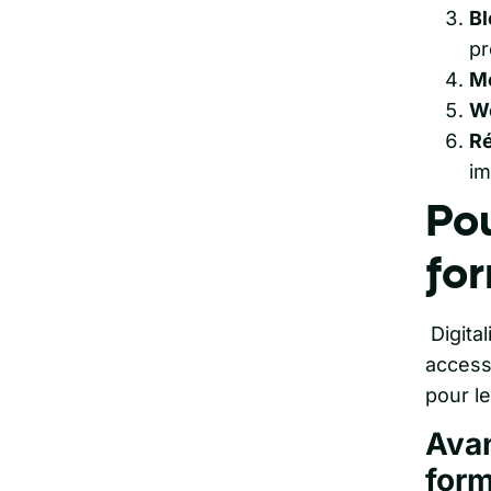
Bl
pr
Mo
We
Ré
im
Pou
for
Digital
access
pour l
Avan
form