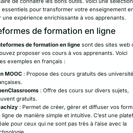
ire de connaître les bons outils. Voici une sélection
ls essentiels pour transformer votre enseignement en
rir une expérience enrichissante à vos apprenants.
eformes de formation en ligne
ateformes de formation en ligne
sont des sites web 
ouvez proposer vos cours à vos apprenants. Voici
es exemples en français :
un MOOC
: Propose des cours gratuits des universit
ançaises.
penClassrooms
: Offre des cours sur divers sujets,
uvent gratuits.
achizy
: Permet de créer, gérer et diffuser vos form
 ligne de manière simple et intuitive. C’est une plat
éale pour ceux qui ne sont pas très à l’aise avec la
chnologie.