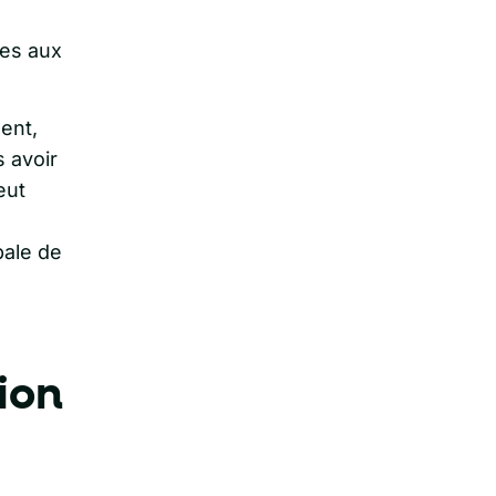
ées aux
ent,
 avoir
eut
bale de
ion