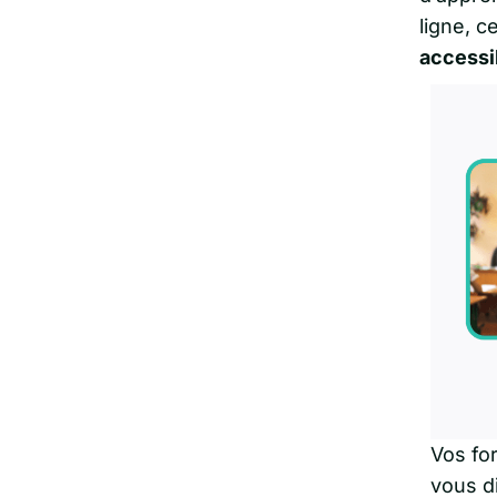
ligne, c
accessi
Vos for
vous di