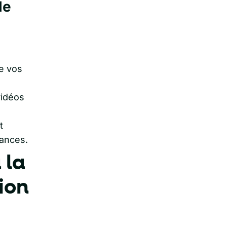
de
e vos
vidéos
t
dances.
 la
ion