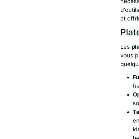
nécessa
d’outi
et off
Plat
Les
pl
vous p
quelqu
F
fr
O
so
Te
en
id
te