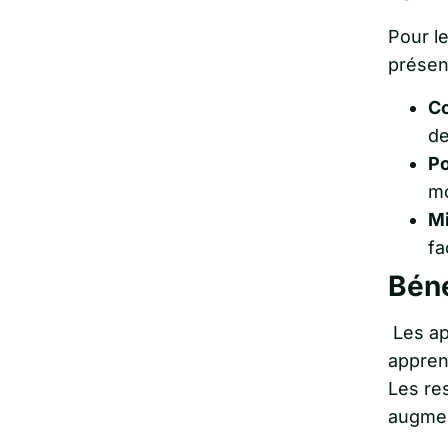
Pour le
présen
Co
de
Po
m
Mi
fa
Béné
Les app
appren
Les re
augmen