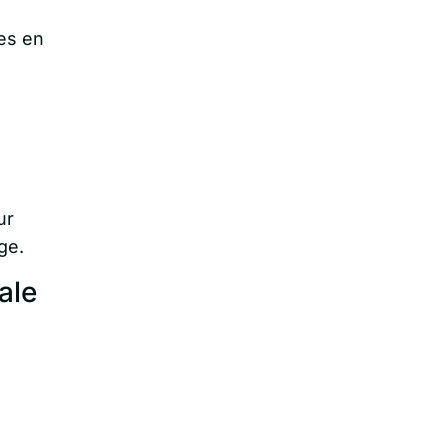
es en
ur
age.
ale