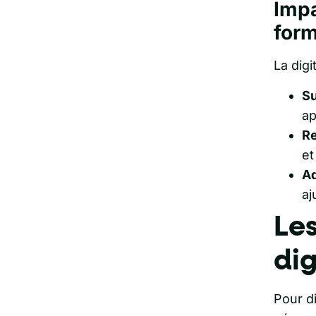
Impa
form
La digi
Su
ap
Re
et
Ad
aj
Les
dig
Pour di