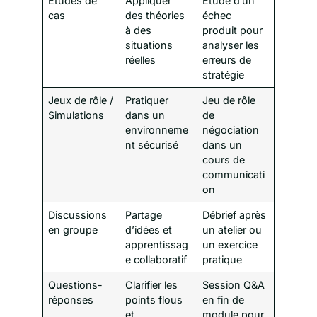
Études de
Appliquer
Étude d’un
cas
des théories
échec
à des
produit pour
situations
analyser les
réelles
erreurs de
stratégie
Jeux de rôle /
Pratiquer
Jeu de rôle
Simulations
dans un
de
environneme
négociation
nt sécurisé
dans un
cours de
communicati
on
Discussions
Partage
Débrief après
en groupe
d’idées et
un atelier ou
apprentissag
un exercice
e collaboratif
pratique
Questions-
Clarifier les
Session Q&A
réponses
points flous
en fin de
et
module pour