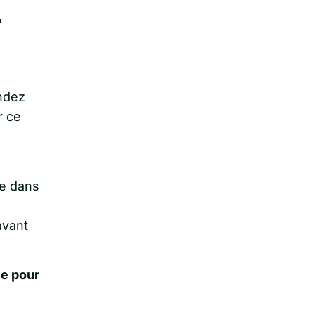
r
andez
r ce
se dans
e
avant
ie pour