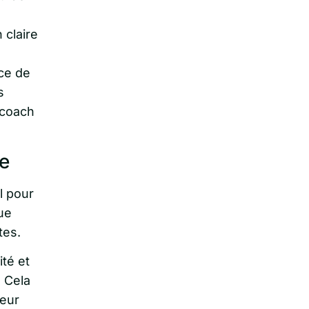
 claire
ce de
s
 coach
se
l pour
ue
tes.
ité et
! Cela
leur