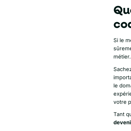
Qu
coa
Si le 
sûreme
métier.
Sache
import
le dom
expéri
votre 
Tant q
deveni