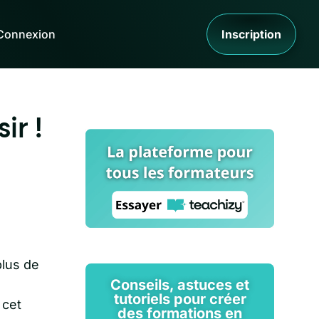
Connexion
Inscription
ir !
plus de
Conseils, astuces et
tutoriels pour créer
 cet
des formations en