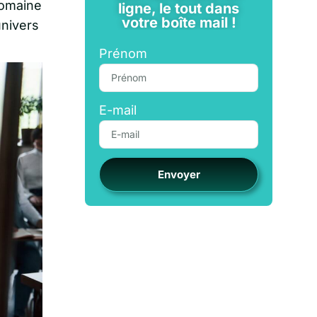
domaine
ligne, le tout dans
votre boîte mail !
univers
Prénom
E-mail
Envoyer