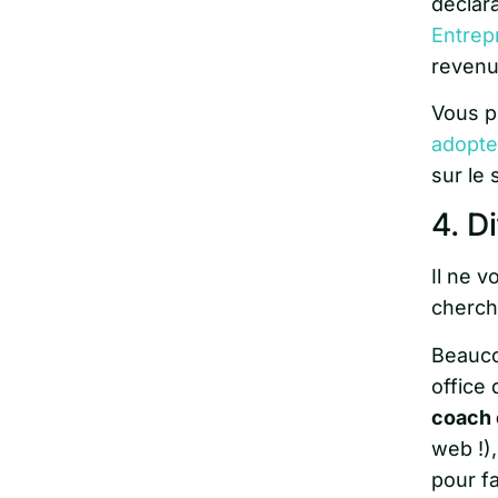
déclara
Entrep
revenu
Vous po
adopte
sur le 
4. D
Il ne v
cherche
Beauco
office 
coach 
web !),
pour f