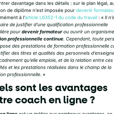
trer davantage dans les détails : sur le plan légal, 
tion de diplôme n’est imposée pour
devenir formateu
mément à l’
article L6352-1 du code du travail
: «
Il n
ire de justifier d’une qualification professionnelle
lière pour
devenir formateur
ou ouvrir un organisme
ion professionnelle continue
. Cependant, toute per
opose des prestations de formation professionnelle c
stifier des titres et qualités des personnels d’enseig
cadrement qu’elle emploie, et de la relation entre ces 
ités et les prestations réalisées dans le champ de la
ion professionnelle
. »
ls sont les avantages
tre coach en ligne ?
en ligne
est un métier aux nombreux avantages, ce 