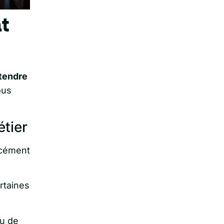
t
tendre
ous
étier
rcément
rtaines
au de