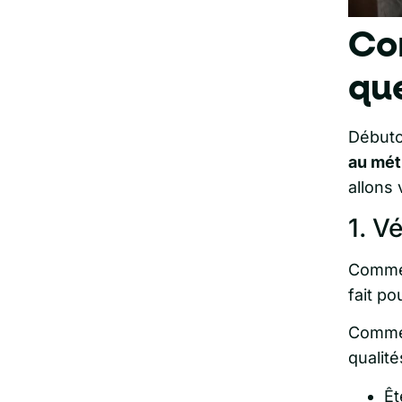
Co
qu
Débuto
au mét
allons 
1. V
Commen
fait po
Comme 
qualité
Êt