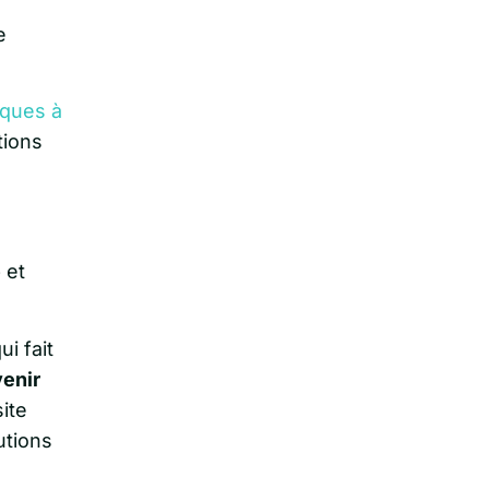
e
iques à
tions
 et
i fait
enir
ite
utions