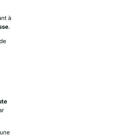
ant à
esse
.
e
ute
ar
 une