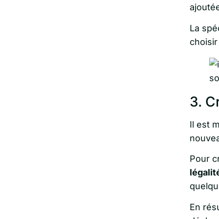
ajouté
La spéc
choisi
3. C
Il est 
nouvea
Pour c
légalit
quelqu
En rés