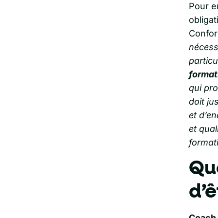
Pour en
obliga
Confor
nécessa
particu
format
qui pr
doit ju
et d’en
et qual
format
Que
d’ê
Coach 