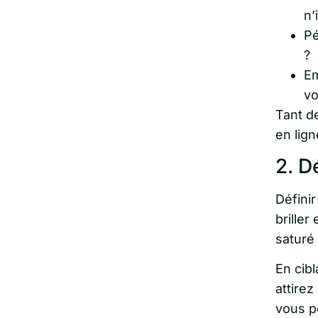
n’
Pé
?
Em
vo
Tant d
en lign
2. D
Définir
brille
saturé 
En cibl
attirez
vous p