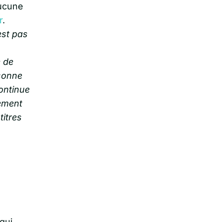
aucune
r
.
’est pas
 de
sonne
ontinue
nement
titres
qui