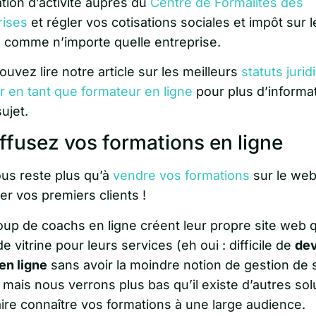
tion d’activité auprès du
Centre de Formalités des
rises
et régler vos cotisations sociales et impôt sur l
 comme n’importe quelle entreprise.
uvez lire notre article sur les meilleurs
statuts jurid
r en tant que formateur en ligne
pour plus d’informa
sujet.
iffusez vos formations en ligne
ous reste plus qu’à
vendre vos formations
sur le web
r vos premiers clients !
up de coachs en ligne créent leur propre site web qu
de vitrine pour leurs services (eh oui : difficile de
dev
en ligne
sans avoir la moindre notion de gestion de s
 mais nous verrons plus bas qu’il existe d’autres sol
aire connaître vos formations à une large audience.