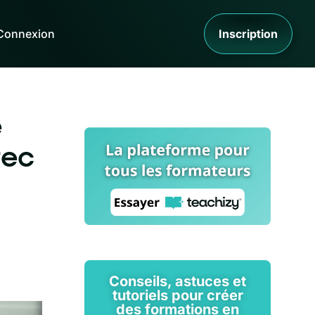
Connexion
Inscription
e
vec
Conseils, astuces et
tutoriels pour créer
des formations en