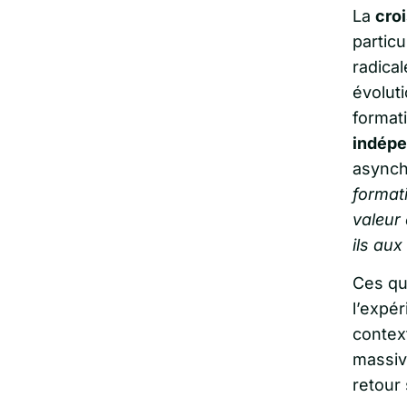
La
croi
particu
radica
évolut
format
indépe
asynch
formati
valeur
ils au
Ces qu
l’expé
context
massi
retour