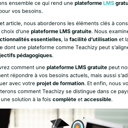
ons ensemble ce qui rend une
plateforme
LMS
gratu
 pour vos besoins.
et article, nous aborderons les éléments clés à cons
u choix d’une
plateforme LMS gratuite
. Nous examin
ctionnalités essentielles
, la
facilité d’utilisation
et l
e dont une plateforme comme Teachizy peut s’align
jectifs pédagogiques
.
vrez comment une
plateforme LMS gratuite
peut no
ent répondre à vos besoins actuels, mais aussi s’ad
luer avec votre
projet de formation
. Et enfin, nous v
terons comment Teachizy se distingue dans ce pay
 une solution à la fois
complète
et
accessible
.