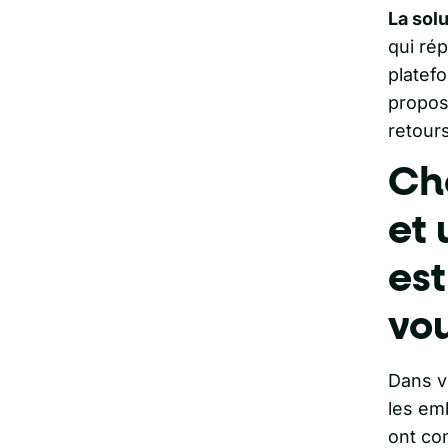
La solu
qui ré
platef
proposi
retours
Cho
et 
est
vou
Dans v
les em
ont com