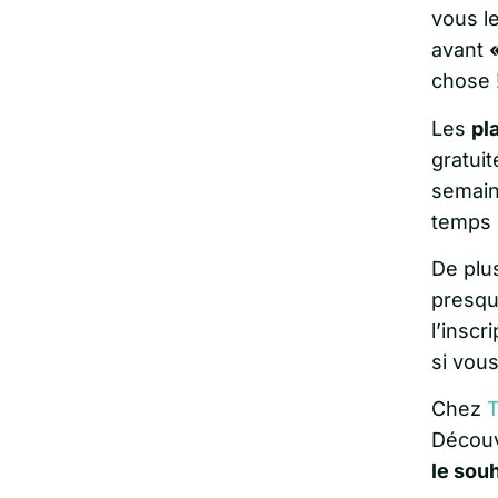
vous l
avant
«
chose 
Les
pl
gratuit
semain
temps 
De plu
presqu
l’inscr
si vous
Chez
T
Découv
le sou