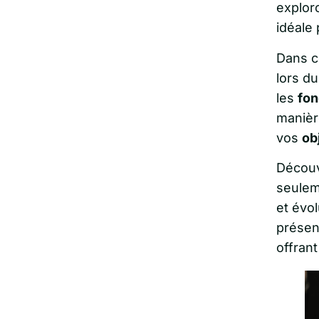
explor
idéale
Dans c
lors d
les
fon
manièr
vos
ob
Décou
seulem
et évo
présen
offrant