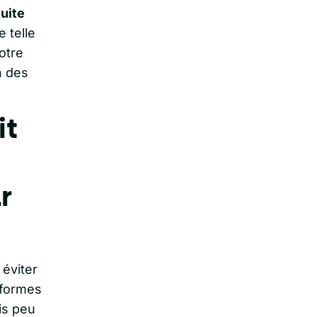
uite
 telle
otre
n des
it
r
r éviter
eformes
is peu