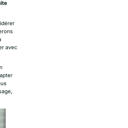
ite
idérer
erons
a
er avec
n
apter
ous
sage,