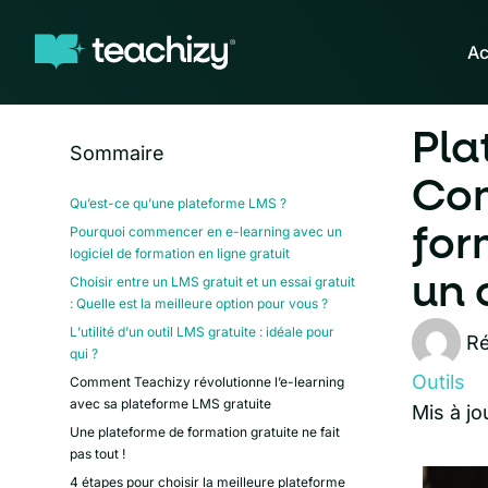
Ac
Pla
Sommaire
Co
Qu’est-ce qu’une plateforme LMS ?
Pourquoi commencer en e-learning avec un
for
logiciel de formation en ligne gratuit
un 
Choisir entre un LMS gratuit et un essai gratuit
: Quelle est la meilleure option pour vous ?
L’utilité d’un outil LMS gratuite : idéale pour
Ré
qui ?
Outils
Comment Teachizy révolutionne l’e-learning
avec sa plateforme LMS gratuite
Mis à jo
Une plateforme de formation gratuite ne fait
pas tout !
4 étapes pour choisir la meilleure plateforme