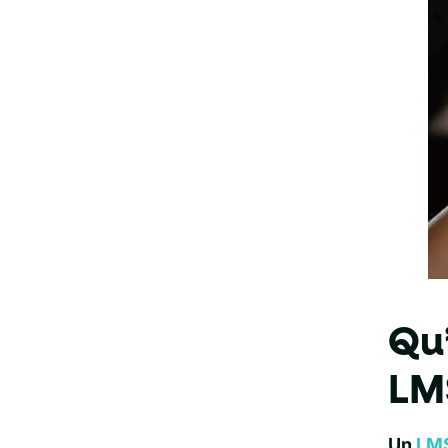
Qu
LM
Un
LM