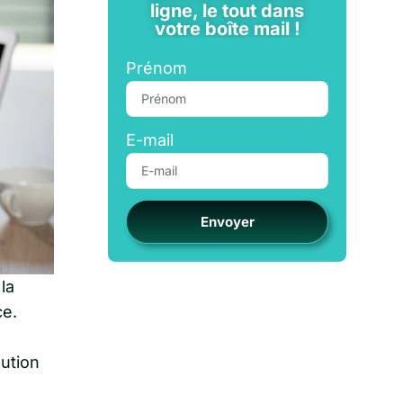
ligne, le tout dans
votre boîte mail !
Prénom
E-mail
Envoyer
 la
ce.
ution