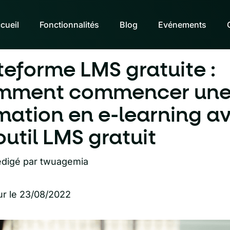
cueil
Fonctionnalités
Blog
Evénements
teforme LMS gratuite :
mment commencer un
mation en e-learning a
outil LMS gratuit
digé par
twuagemia
ur le 23/08/2022