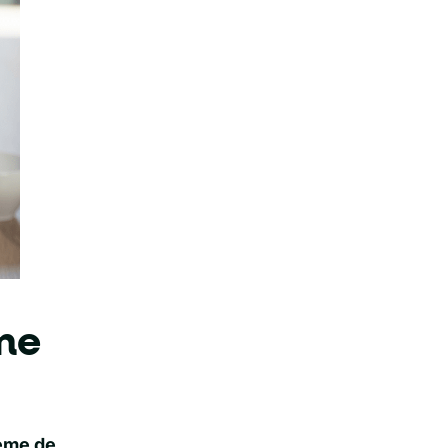
me
ème de