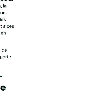
, la
que.
des
t à ces
 en
s
de
mporte
-
de