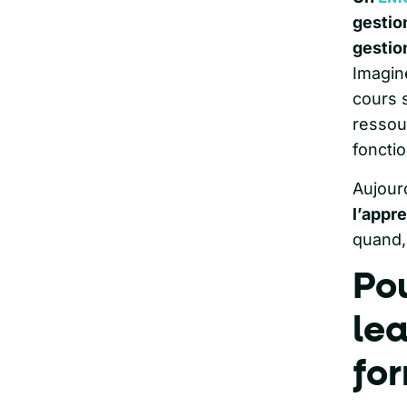
gestion
gestio
Imagin
cours s
ressou
foncti
Aujour
l’appr
quand,
Po
lea
for