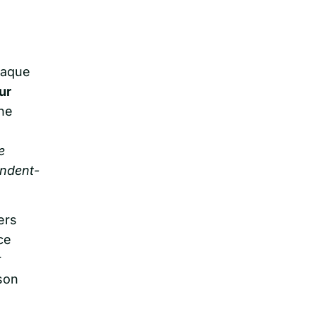
haque
ur
gne
e
ondent-
ers
ce
r
son