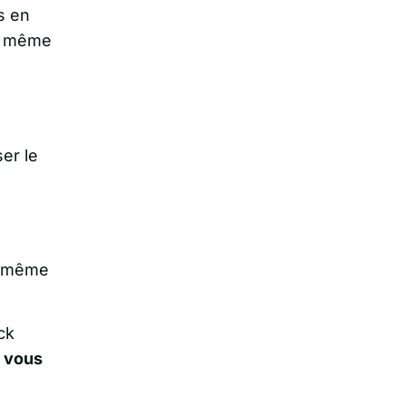
s en
la même
er le
é, même
ck
e vous