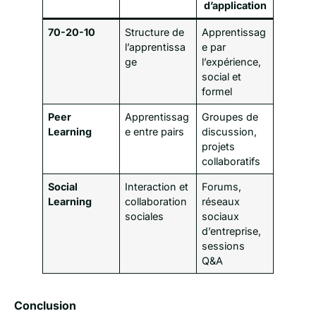
d’application
70-20-10
Structure de
Apprentissag
l’apprentissa
e par
ge
l’expérience,
social et
formel
Peer
Apprentissag
Groupes de
Learning
e entre pairs
discussion,
projets
collaboratifs
Social
Interaction et
Forums,
Learning
collaboration
réseaux
sociales
sociaux
d’entreprise,
sessions
Q&A
Conclusion