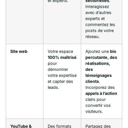
et experts.
sectorielles
.
Interagissez
avec d’autres
experts et
commentez les
posts de votre
réseau.
Site web
Votre espace
Ajoutez une
bio
100% maîtrisé
percutante, des
pour
réalisations,
démontrer
des
votre expertise
témoignages
et capter des
clients
.
leads.
Incorporez des
appels à l’action
clairs pour
convertir vos
visiteurs.
YouTube &
Des formats
Partagez des