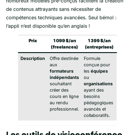
nombreux modèles pré-conçus facilitent la création
de contenus attrayants sans nécessiter de
compétences techniques avancées. Seul bémol :
l’appli n’est disponible qu’en anglais !
Prix
1 099 $/an
1 399 $/an
(freelances)
(entreprises)
Description
Offre destinée
Formule
aux
conçue pour
formateurs
les
équipes
indépendants
ou
souhaitant
organisations
créer des
ayant des
cours en ligne
besoins
au rendu
pédagogiques
professionnel.
avancés et
collaboratifs.