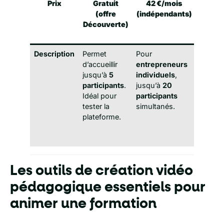
Prix
Gratuit
42 €/mois
Sur 
(offre
(indépendants)
(orga
Découverte)
éco
entre
Description
Permet
Pour
Offre
d’accueillir
entrepreneurs
person
jusqu’à
5
individuels
,
pour ac
participants
.
jusqu’à
20
jusqu’
Idéal pour
participants
partici
tester la
simultanés.
Adapté
plateforme.
struct
formati
institu
Les outils de création vidéo
pédagogique essentiels pour
animer une formation