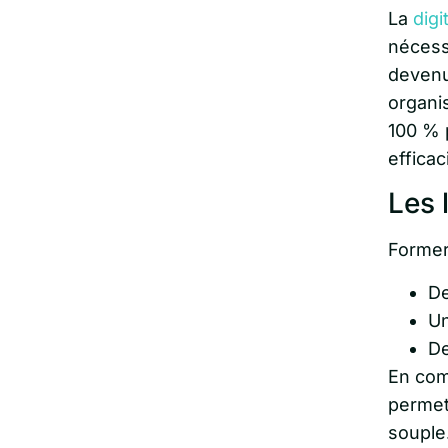
La
digi
nécessi
devenu
organi
100 % p
efficac
Les 
Former
De
Un
De
En com
permet
souple