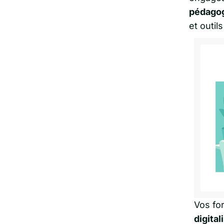
pédago
et outils
Vos for
digital