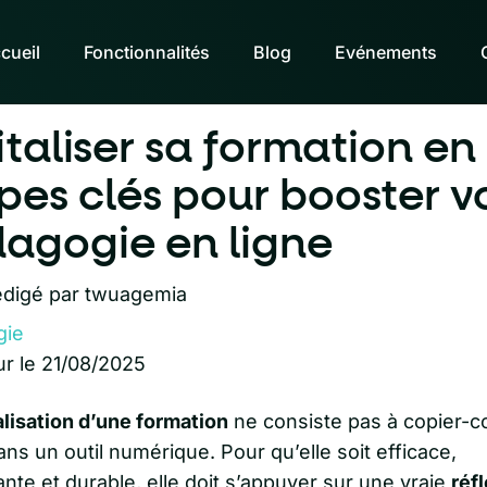
cueil
Fonctionnalités
Blog
Evénements
italiser sa formation en
pes clés pour booster v
agogie en ligne
digé par
twuagemia
gie
ur le 21/08/2025
alisation d’une formation
ne consiste pas à copier-co
ans un outil numérique. Pour qu’elle soit efficace,
te et durable, elle doit s’appuyer sur une vraie
réf