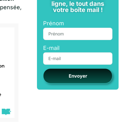
ligne, le tout dans
é pensée,
votre boîte mail !
Prénom
E-mail
Envoyer