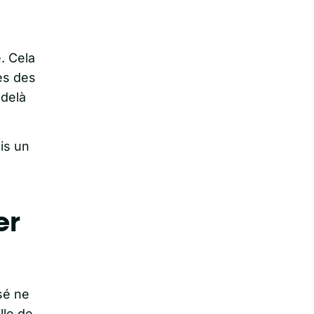
e. Cela
es des
-delà
ais un
er
sé ne
lle de