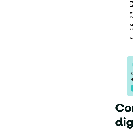
Con
dig