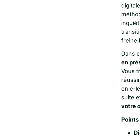
digital
méthod
inquièt
transit
freine 
Dans c
en pré
Vous t
réussir
en e-l
suite 
votre 
Points 
Di