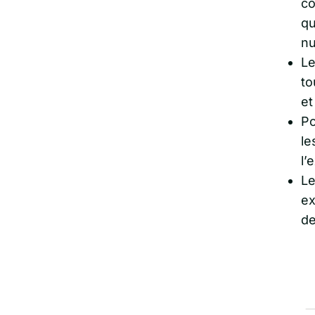
co
qu
nu
Le
to
et
Po
le
l’
Le
ex
de