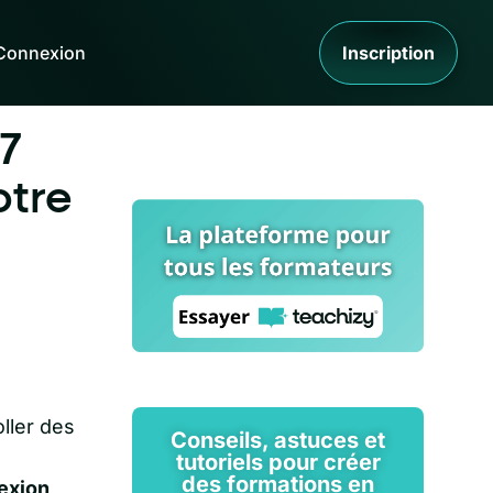
Connexion
Inscription
 7
otre
ller des
Conseils, astuces et
tutoriels pour créer
des formations en
lexion