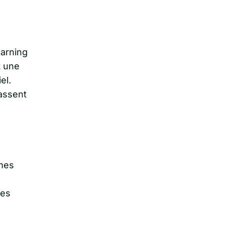
earning
t une
el.
passent
rmes
des
a