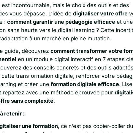
e est incontournable, mais le choix des outils et des
es vous dépasse. L’idée de
digitaliser votre offre
v
e :
comment garantir une pédagogie efficace
et une
ion sans heurts vers le digital learning ? Cette incert
l’adaptation à un marché en pleine mutation.
e guide, découvrez
comment transformer votre for
sentiel
en un module digital interactif en 7 étapes clé
rouverez des conseils concrets et des outils adapté
 cette transformation digitale, renforcer votre péda
earning et créer une
formation digitale efficace
. Lise
et repartez avec une méthode éprouvée pour
digital
offre sans complexité
.
à retenir :
gitaliser une formation
, ce n’est pas copier-coller d