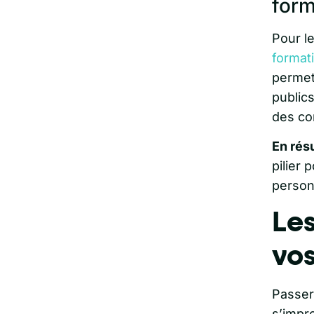
form
Pour l
format
permet
publics
des co
En rés
pilier 
person
Les
vo
Passer 
s’impro