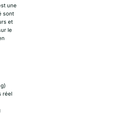
est une
é sont
rs et
ur le
en
ng)
 réel
g