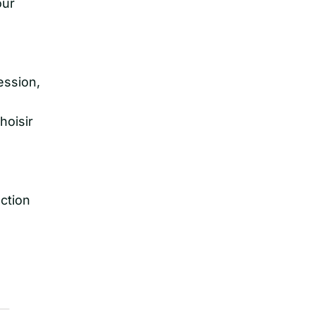
our
ession,
choisir
ction