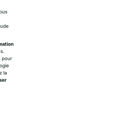
ous
itude
mation
s.
s pour
gogie
z la
iser
u